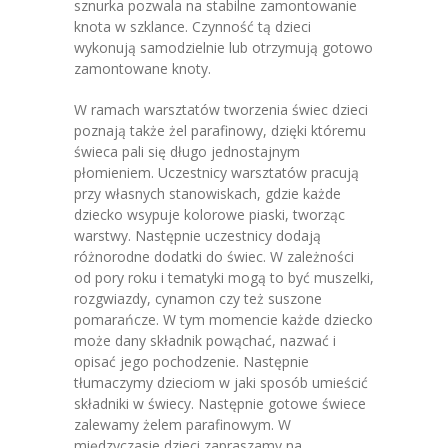
sznurka pozwala na stabilne zamontowanie
knota w szklance. Czynność tą dzieci
wykonują samodzielnie lub otrzymują gotowo
zamontowane knoty.
W ramach warsztatów tworzenia świec dzieci
poznają także żel parafinowy, dzięki któremu
świeca pali się długo jednostajnym
płomieniem. Uczestnicy warsztatów pracują
przy własnych stanowiskach, gdzie każde
dziecko wsypuje kolorowe piaski, tworząc
warstwy. Następnie uczestnicy dodają
różnorodne dodatki do świec. W zależności
od pory roku i tematyki mogą to być muszelki,
rozgwiazdy, cynamon czy też suszone
pomarańcze. W tym momencie każde dziecko
może dany składnik powąchać, nazwać i
opisać jego pochodzenie. Następnie
tłumaczymy dzieciom w jaki sposób umieścić
składniki w świecy. Następnie gotowe świece
zalewamy żelem parafinowym. W
międzyczasie dzieci zapraszamy na