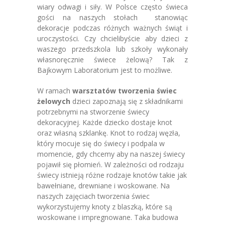
wiary odwagi i siły. W Polsce często świeca
gości na naszych stołach stanowiąc
dekoracje podczas różnych ważnych świąt i
uroczystości. Czy chcielibyście aby dzieci z
waszego przedszkola lub szkoły wykonały
własnoręcznie świece żelową? Tak z
Bajkowym Laboratorium jest to możliwe.
W ramach
warsztatów tworzenia świec
żelowych
dzieci zapoznają się z składnikami
potrzebnymi na stworzenie świecy
dekoracyjnej. Każde dziecko dostaje knot
oraz własną szklankę. Knot to rodzaj węzła,
który mocuje się do świecy i podpala w
momencie, gdy chcemy aby na naszej świecy
pojawił się płomień. W zależności od rodzaju
świecy istnieją różne rodzaje knotów takie jak
bawełniane, drewniane i woskowane. Na
naszych zajęciach tworzenia świec
wykorzystujemy knoty z blaszką, które są
woskowane i impregnowane. Taka budowa