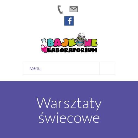
Menu
Strona główna
Warsztaty
Warsztaty
O nas
świecowe
Opinie
Kontakt