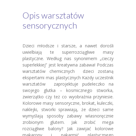
Opis warsztatów
sensorycznych
Dzieci młodsze i starsze, a nawet dorośli
uwielbiają te superrozciągliwe masy
plastyczne. Według nas synonimem „cieczy
superlekkiej” jest kreatywna zabawa! Podczas
warsztatów chemicznych dzieci zostaną
ekspertami mas plastycznych Każdy uczestnik
warsztatów zaprojektuje pudełeczko na
swojego glutka – kosmicznego stworka,
zwierzątko czy też co wyobraźnia przyniesie.
Kolorowe masy sensoryczne, brokat, kuleczki,
naklejki, stworki sprawiają, że dzieci same
wymyślają sposoby zabawy własnoręcznie
zrobionym glutem. Jak zrobić mega
rozciągliwe balony? Jak zawijać kolorowe
makarony i nakarmić plastycznego